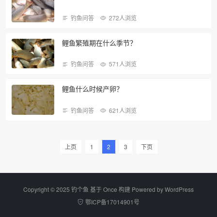
钓鱼问答
272人浏览
鲤鱼繁殖期在什么季节？
钓鱼问答
571人浏览
鲤鱼什么时候产卵？
钓鱼问答
621人浏览
上页
1
2
3
下页
Copyright © 2025 钓个鱼 基于 Once 构建 Powered by
WordPress
鄂ICP备17014901号