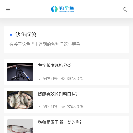
钓鱼问答
有关于钓鱼当中遇到的各种问题与解答
鱼竿长度规格分类
钓鱼问答
397人浏览
鲢鳙喜欢的饵料口味？
钓鱼问答
276人浏览
鲢鳙是属于哪一类的鱼？