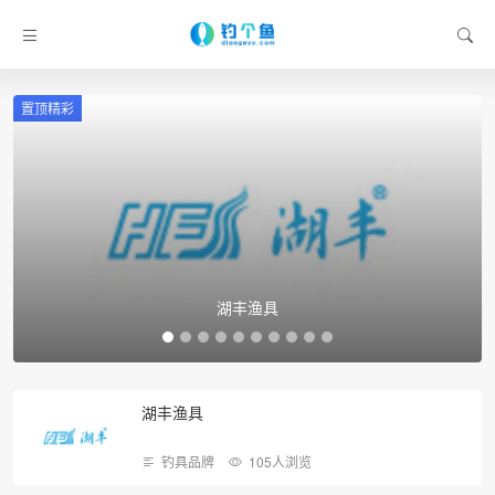
置顶精彩
湖丰渔具
湖丰渔具
钓具品牌
105人浏览