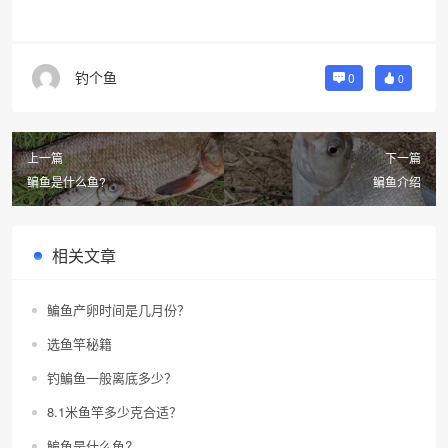
钓个鱼
0
0
上一篇
下一篇
鳊鱼是什么鱼?
鳊鱼介绍
相关文章
鳊鱼产卵时间是几月份？
选鱼竿秘籍
钓鳊鱼一般离底多少？
8.1米鱼竿多少克合适？
鳊鱼是什么鱼?