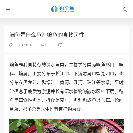
鳊鱼是什么鱼？鳊鱼的食物习性
2023-10-15
392
0
鳊鱼是我国特有的淡水鱼类，生物学分类为鲤鱼形目、鲤
科、鳊属，主要分布于长江中、下游附属中型湖泊中，也
分布在黑龙江、鸭绿江、黄河、淮河、珠江等水系，平时
常栖息于底质为淤泥并长有沉水植物的敞水区中下层。鳊
鱼是草食性鱼类，摄食范围广，鱼种和成鱼以苦草、轮叶
黑藻、眼子菜等水生维管束植物为食。