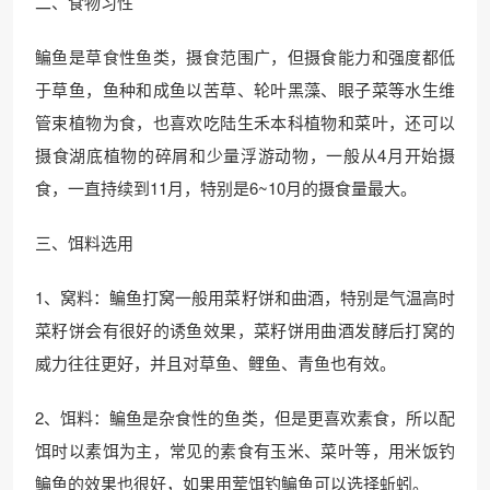
二、食物习性
鳊鱼是草食性鱼类，摄食范围广，但摄食能力和强度都低
于草鱼，鱼种和成鱼以苦草、轮叶黑藻、眼子菜等水生维
管束植物为食，也喜欢吃陆生禾本科植物和菜叶，还可以
摄食湖底植物的碎屑和少量浮游动物，一般从4月开始摄
食，一直持续到11月，特别是6~10月的摄食量最大。
三、饵料选用
1、窝料：鳊鱼打窝一般用菜籽饼和曲酒，特别是气温高时
菜籽饼会有很好的诱鱼效果，菜籽饼用曲酒发酵后打窝的
威力往往更好，并且对草鱼、鲤鱼、青鱼也有效。
2、饵料：鳊鱼是杂食性的鱼类，但是更喜欢素食，所以配
饵时以素饵为主，常见的素食有玉米、菜叶等，用米饭钓
鳊鱼的效果也很好，如果用荤饵钓鳊鱼可以选择蚯蚓。