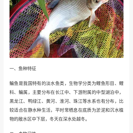
一、鱼种特征
鳊鱼是我国特有的淡水鱼类，生物学分类为鲤鱼形目、鲤
科、鳊属，主要分布在长江中、下游附属的中型湖泊中，
黑龙江、鸭绿江、黄河、淮河、珠江等水系也有分布，比
较适合在静水种生活，平时常栖息在底质为淤泥和沉水植
物的敞水区中下层，冬天在深水处越冬。