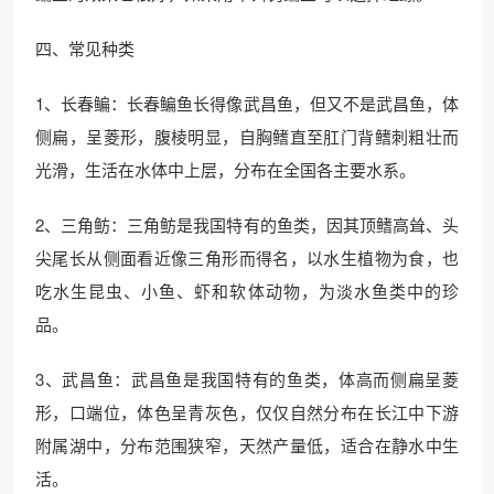
四、常见种类
1、长春鳊：长春鳊鱼长得像武昌鱼，但又不是武昌鱼，体
侧扁，呈菱形，腹棱明显，自胸鳍直至肛门背鳍刺粗壮而
光滑，生活在水体中上层，分布在全国各主要水系。
2、三角鲂：三角鲂是我国特有的鱼类，因其顶鳍高耸、头
尖尾长从侧面看近像三角形而得名，以水生植物为食，也
吃水生昆虫、小鱼、虾和软体动物，为淡水鱼类中的珍
品。
3、武昌鱼：武昌鱼是我国特有的鱼类，体高而侧扁呈菱
形，口端位，体色呈青灰色，仅仅自然分布在长江中下游
附属湖中，分布范围狭窄，天然产量低，适合在静水中生
活。